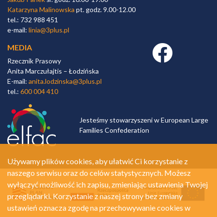
Katarzyna Malinowska
pt. godz. 9.00-12.00
tel.: 732 988 451
e-mail:
linia@3plus.pl
MEDIA
Facebook link
Rzecznik Prasowy
Anita Marczułajtis – Łodzińska
E-mail:
anita.lodzinska@3plus.pl
tel.:
600 004 410
Jesteśmy stowarzyszeni w European Large
Families Confederation
Używamy plików cookies, aby ułatwić Ci korzystanie z
naszego serwisu oraz do celów statystycznych. Możesz
wyłączyć możliwość ich zapisu, zmieniając ustawienia Twojej
przeglądarki. Korzystanie z naszej strony bez zmiany
ustawień oznacza zgodę na przechowywanie cookies w