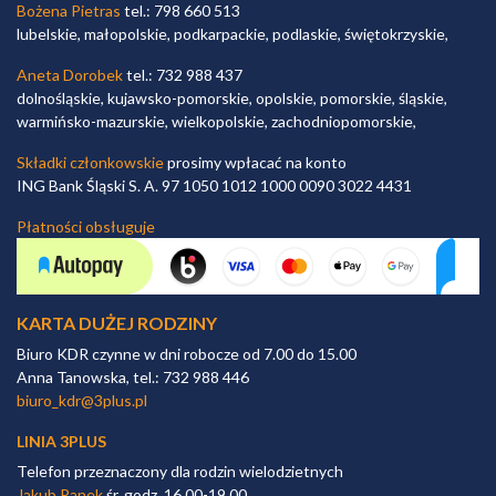
Bożena Pietras
tel.: 798 660 513
lubelskie, małopolskie, podkarpackie, podlaskie, świętokrzyskie,
Aneta Dorobek
tel.: 732 988 437
dolnośląskie, kujawsko-pomorskie, opolskie, pomorskie, śląskie,
warmińsko-mazurskie, wielkopolskie, zachodniopomorskie,
Składki członkowskie
prosimy wpłacać na konto
ING Bank Śląski S. A. 97 1050 1012 1000 0090 3022 4431
Płatności obsługuje
KARTA DUŻEJ RODZINY
Biuro KDR czynne w dni robocze od 7.00 do 15.00
Anna Tanowska, tel.: 732 988 446
biuro_kdr@3plus.pl
LINIA 3PLUS
Telefon przeznaczony dla rodzin wielodzietnych
Jakub Panek
śr. godz. 16.00-19.00