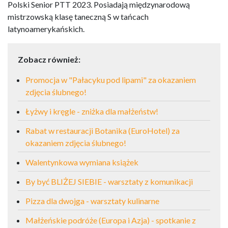
Polski Senior PTT 2023. Posiadają międzynarodową
mistrzowską klasę taneczną S w tańcach
latynoamerykańskich.
Zobacz również:
Promocja w "Pałacyku pod lipami" za okazaniem
zdjęcia ślubnego!
Łyżwy i kręgle - zniżka dla małżeństw!
Rabat w restauracji Botanika (EuroHotel) za
okazaniem zdjęcia ślubnego!
Walentynkowa wymiana książek
By być BLIŻEJ SIEBIE - warsztaty z komunikacji
Pizza dla dwojga - warsztaty kulinarne
Małżeńskie podróże (Europa i Azja) - spotkanie z