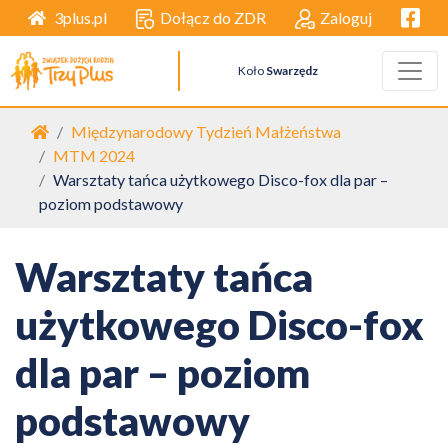
Facebo
Dołącz do ZDR
Zaloguj
3plus.pl
Koło
Swarzędz
Strona główna
Międzynarodowy Tydzień Małżeństwa
MTM 2024
Warsztaty tańca użytkowego Disco-fox dla par –
poziom podstawowy
Warsztaty tańca
użytkowego Disco-fox
dla par – poziom
podstawowy