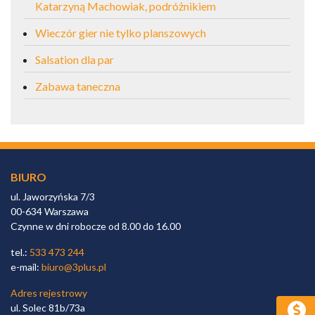
Katarzyną Machowiak, podróżnikiem
Wieczór gier nie tylko planszowych
Salsation dla par
Zabawa taneczna
BIURO
ul. Jaworzyńska 7/3
00-634 Warszawa
Czynne w dni robocze od 8.00 do 16.00
tel.:
533 473 244
e-mail:
biuro@3plus.pl
Adres rejestrowy
ul. Solec 81b/73a