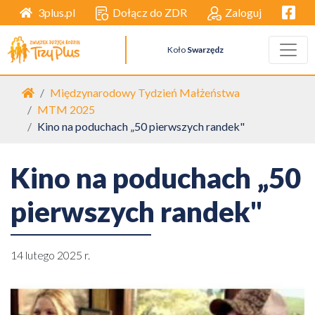
Facebo
Dołącz do ZDR
Zaloguj
3plus.pl
Koło
Swarzędz
Strona główna
Międzynarodowy Tydzień Małżeństwa
MTM 2025
Kino na poduchach „50 pierwszych randek"
Kino na poduchach „50
pierwszych randek"
14 lutego 2025 r.