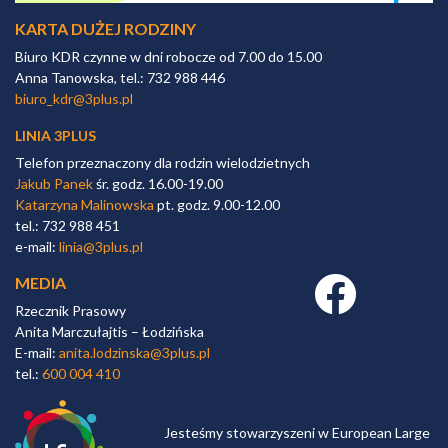
KARTA DUŻEJ RODZINY
Biuro KDR czynne w dni robocze od 7.00 do 15.00
Anna Tanowska, tel.: 732 988 446
biuro_kdr@3plus.pl
LINIA 3PLUS
Telefon przeznaczony dla rodzin wielodzietnych
Jakub Panek
śr. godz. 16.00-19.00
Katarzyna Malinowska
pt. godz. 9.00-12.00
tel.: 732 988 451
e-mail:
linia@3plus.pl
MEDIA
Facebook link
Rzecznik Prasowy
Anita Marczułajtis – Łodzińska
E-mail:
anita.lodzinska@3plus.pl
tel.:
600 004 410
Jesteśmy stowarzyszeni w European Large