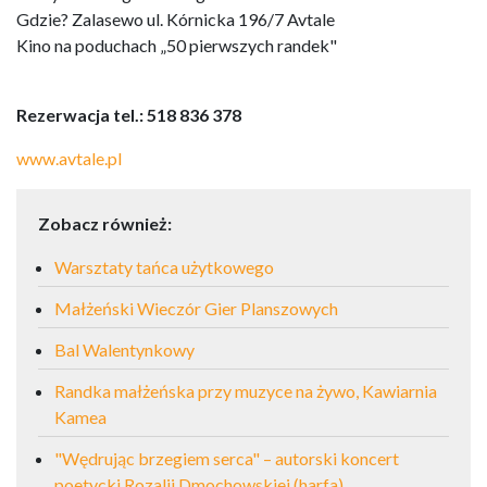
Gdzie? Zalasewo ul. Kórnicka 196/7 Avtale
Kino na poduchach „50 pierwszych randek"
Rezerwacja tel.: 518 836 378
www.avtale.pl
Zobacz również:
Warsztaty tańca użytkowego
Małżeński Wieczór Gier Planszowych
Bal Walentynkowy
Randka małżeńska przy muzyce na żywo, Kawiarnia
Kamea
"Wędrując brzegiem serca" – autorski koncert
poetycki Rozalii Dmochowskiej (harfa)