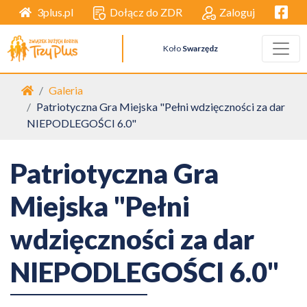
Facebo
Dołącz do ZDR
Zaloguj
3plus.pl
Koło
Swarzędz
Strona główna
Galeria
Patriotyczna Gra Miejska "Pełni wdzięczności za dar
NIEPODLEGOŚCI 6.0"
Patriotyczna Gra
Miejska "Pełni
wdzięczności za dar
NIEPODLEGOŚCI 6.0"