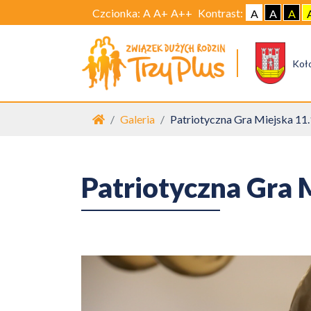
Czcionka:
A
A+
A++
Kontrast:
A
A
A
Koł
Strona główna
Galeria
Patriotyczna Gra Miejska 11
Patriotyczna Gra 