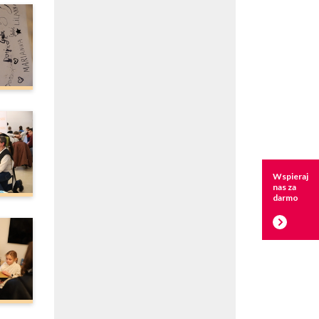
Wspieraj
nas za
darmo