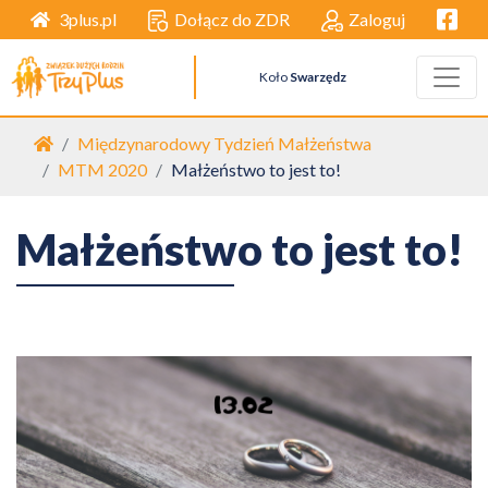
Facebo
Dołącz do ZDR
Zaloguj
3plus.pl
Koło
Swarzędz
Strona główna
Międzynarodowy Tydzień Małżeństwa
MTM 2020
Małżeństwo to jest to!
Małżeństwo to jest to!