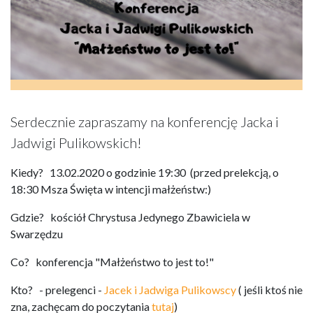
Serdecznie zapraszamy na konferencję Jacka i
Jadwigi Pulikowskich!
Kiedy? 13.02.2020 o godzinie 19:30 (przed prelekcją, o
18:30 Msza Święta w intencji małżeństw:)
Gdzie? kościół Chrystusa Jedynego Zbawiciela w
Swarzędzu
Co? konferencja "Małżeństwo to jest to!"
Kto? - prelegenci -
Jacek i Jadwiga Pulikowscy
( jeśli ktoś nie
zna, zachęcam do poczytania
tutaj
)