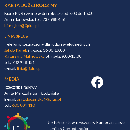
KARTA DUŻEJ RODZINY
Biuro KDR czynne w dni robocze od 7.00 do 15.00
Anna Tanowska, tel.: 732 988 446
biuro_kdr@3plus.pl
LINIA 3PLUS
Telefon przeznaczony dla rodzin wielodzietnych
Jakub Panek
śr. godz. 16.00-19.00
Katarzyna Malinowska
pt. godz. 9.00-12.00
tel.: 732 988 451
e-mail:
linia@3plus.pl
MEDIA
Facebook link
Rzecznik Prasowy
Anita Marczułajtis – Łodzińska
E-mail:
anita.lodzinska@3plus.pl
tel.:
600 004 410
Jesteśmy stowarzyszeni w European Large
Families Confederation