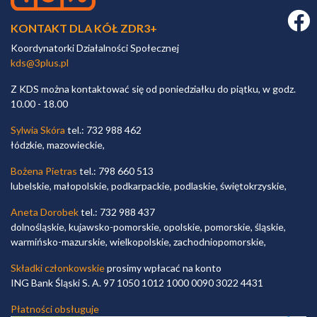
Faceb
KONTAKT DLA KÓŁ ZDR3+
Koordynatorki Działalności Społecznej
kds@3plus.pl
Z KDS można kontaktować się od poniedziałku do piątku, w godz.
10.00 - 18.00
Sylwia Skóra
tel.: 732 988 462
łódzkie, mazowieckie,
Bożena Pietras
tel.: 798 660 513
lubelskie, małopolskie, podkarpackie, podlaskie, świętokrzyskie,
Aneta Dorobek
tel.: 732 988 437
dolnośląskie, kujawsko-pomorskie, opolskie, pomorskie, śląskie,
warmińsko-mazurskie, wielkopolskie, zachodniopomorskie,
Składki członkowskie
prosimy wpłacać na konto
ING Bank Śląski S. A. 97 1050 1012 1000 0090 3022 4431
Płatności obsługuje