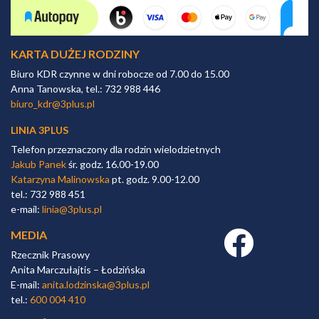
KARTA DUŻEJ RODZINY
Biuro KDR czynne w dni robocze od 7.00 do 15.00
Anna Tanowska, tel.: 732 988 446
biuro_kdr@3plus.pl
LINIA 3PLUS
Telefon przeznaczony dla rodzin wielodzietnych
Jakub Panek
śr. godz. 16.00-19.00
Katarzyna Malinowska
pt. godz. 9.00-12.00
tel.: 732 988 451
e-mail:
linia@3plus.pl
MEDIA
Facebook link
Rzecznik Prasowy
Anita Marczułajtis – Łodzińska
E-mail:
anita.lodzinska@3plus.pl
tel.:
600 004 410