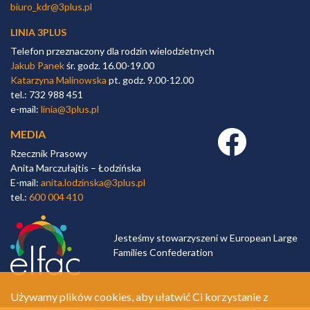
biuro_kdr@3plus.pl
LINIA 3PLUS
Telefon przeznaczony dla rodzin wielodzietnych
Jakub Panek
śr. godz. 16.00-19.00
Katarzyna Malinowska
pt. godz. 9.00-12.00
tel.: 732 988 451
e-mail:
linia@3plus.pl
MEDIA
Facebook link
Rzecznik Prasowy
Anita Marczułajtis – Łodzińska
E-mail:
anita.lodzinska@3plus.pl
tel.:
600 004 410
Jesteśmy stowarzyszeni w European Large
Families Confederation
Używamy plików cookies, aby ułatwić Ci korzystanie z