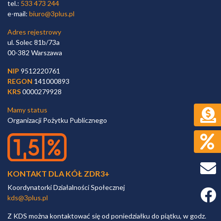
tel.:
533 473 244
e-mail:
biuro@3plus.pl
Adres rejestrowy
ul. Solec 81b/73a
00-382 Warszawa
NIP
9512220761
REGON
141000893
KRS
0000279928
Mamy status
Organizacji Pożytku Publicznego
KONTAKT DLA KÓŁ ZDR3+
Koordynatorki Działalności Społecznej
Faceb
kds@3plus.pl
Z KDS można kontaktować się od poniedziałku do piątku, w godz.