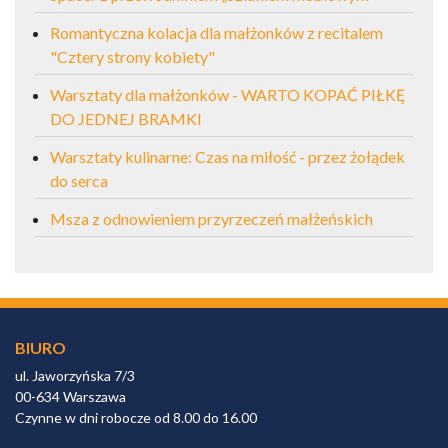
Romantyczna kolacja dla małżonków z recitalem
"Cztery strony kobiety"
Warsztaty dla małżonków - WARTO KOPAĆ PIŁKĘ
DO JEDNEJ BRAMKI
Warsztaty kulinarne: Czas na miłość - przez żołądek
do serca
Msza z odnowieniem przyrzeczeń małżeńskich
BIURO
ul. Jaworzyńska 7/3
00-634 Warszawa
Czynne w dni robocze od 8.00 do 16.00