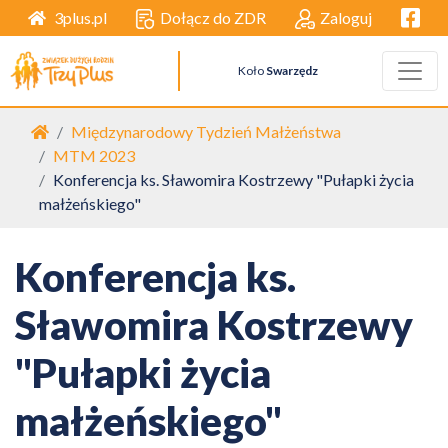
Facebo
Dołącz do ZDR
Zaloguj
3plus.pl
Koło
Swarzędz
Strona główna
Międzynarodowy Tydzień Małżeństwa
MTM 2023
Konferencja ks. Sławomira Kostrzewy "Pułapki życia
małżeńskiego"
Konferencja ks.
Sławomira Kostrzewy
"Pułapki życia
małżeńskiego"