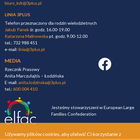
biuro_kdr@3plus.pl
LINIA 3PLUS
Telefon przeznaczony dla rodzin wielodzietnych
Jakub Panek
śr. godz. 16.00-19.00
Katarzyna Malinowska
pt. godz. 9.00-12.00
tel.: 732 988 451
e-mail:
linia@3plus.pl
MEDIA
Facebook link
Rzecznik Prasowy
Anita Marczułajtis – Łodzińska
E-mail:
anita.lodzinska@3plus.pl
tel.:
600 004 410
Jesteśmy stowarzyszeni w European Large
Families Confederation
Używamy plików cookies, aby ułatwić Ci korzystanie z