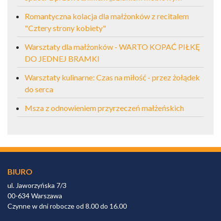
Romantyczna kolacja dla małżonków z recitalem
"Cztery strony kobiety"
Warsztaty dla małżonków - WARTO KOPAĆ PIŁKĘ
DO JEDNEJ BRAMKI
Warsztaty kulinarne: Czas na miłość - przez żołądek
do serca
Msza z odnowieniem przyrzeczeń małżeńskich
BIURO
ul. Jaworzyńska 7/3
00-634 Warszawa
Czynne w dni robocze od 8.00 do 16.00