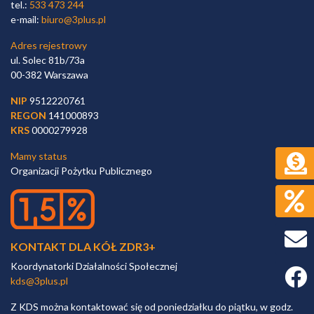
tel.:
533 473 244
e-mail:
biuro@3plus.pl
Adres rejestrowy
ul. Solec 81b/73a
00-382 Warszawa
NIP
9512220761
REGON
141000893
KRS
0000279928
Mamy status
Organizacji Pożytku Publicznego
KONTAKT DLA KÓŁ ZDR3+
Koordynatorki Działalności Społecznej
Faceb
kds@3plus.pl
Z KDS można kontaktować się od poniedziałku do piątku, w godz.