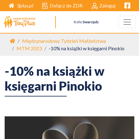
Facebo
Dołącz do ZDR
Zaloguj
3plus.pl
Koło
Swarzędz
Strona główna
Międzynarodowy Tydzień Małżeństwa
MTM 2023
-10% na książki w księgarni Pinokio
-10% na książki w
księgarni Pinokio