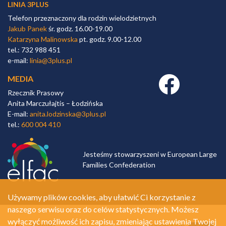
LINIA 3PLUS
Telefon przeznaczony dla rodzin wielodzietnych
Jakub Panek
śr. godz. 16.00-19.00
Katarzyna Malinowska
pt. godz. 9.00-12.00
tel.: 732 988 451
e-mail:
linia@3plus.pl
MEDIA
Facebook link
Rzecznik Prasowy
Anita Marczułajtis – Łodzińska
E-mail:
anita.lodzinska@3plus.pl
tel.:
600 004 410
Jesteśmy stowarzyszeni w European Large
Families Confederation
Używamy plików cookies, aby ułatwić Ci korzystanie z
naszego serwisu oraz do celów statystycznych. Możesz
wyłączyć możliwość ich zapisu, zmieniając ustawienia Twojej