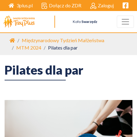
Facebo
Dołącz do ZDR
Zaloguj
3plus.pl
Koło
Swarzędz
Strona główna
Międzynarodowy Tydzień Małżeństwa
MTM 2024
Pilates dla par
Pilates dla par