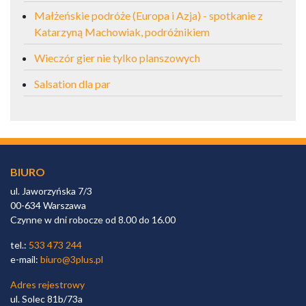
Małżeńskie podróże (Europa i Azja) - spotkanie z
Katarzyną Machowiak, podróżnikiem
Wieczór gier nie tylko planszowych
Salsation dla par
BIURO
ul. Jaworzyńska 7/3
00-634 Warszawa
Czynne w dni robocze od 8.00 do 16.00
tel.:
533 473 244
e-mail:
biuro@3plus.pl
Adres rejestrowy
ul. Solec 81b/73a