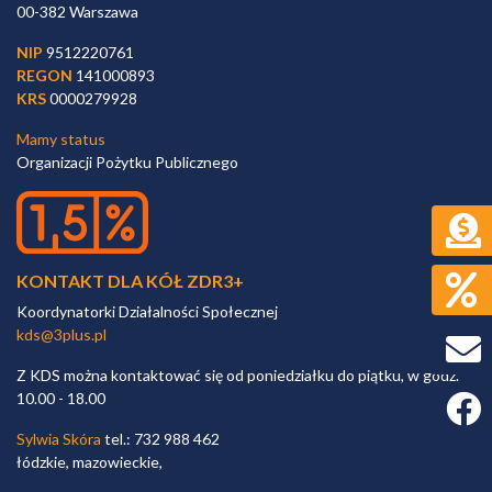
00-382 Warszawa
NIP
9512220761
REGON
141000893
KRS
0000279928
Mamy status
Organizacji Pożytku Publicznego
KONTAKT DLA KÓŁ ZDR3+
Koordynatorki Działalności Społecznej
kds@3plus.pl
Z KDS można kontaktować się od poniedziałku do piątku, w godz.
10.00 - 18.00
Faceb
Sylwia Skóra
tel.: 732 988 462
łódzkie, mazowieckie,